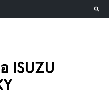
้อ ISUZU
KY