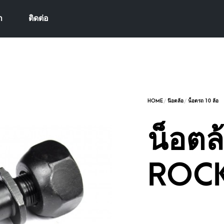
า
ติดต่อ
น็อตล
ROC