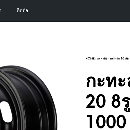
า
ติดต่อ
กะทะล
20 8ร
1000